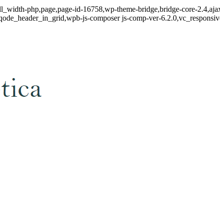
ull_width-php,page,page-id-16758,wp-theme-bridge,bridge-core-2.4,aja
qode_header_in_grid,wpb-js-composer js-comp-ver-6.2.0,vc_responsive