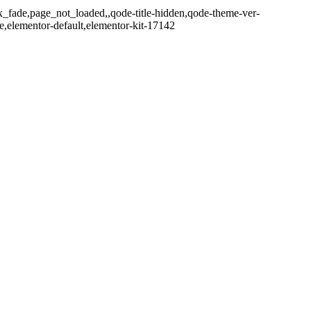
x_fade,page_not_loaded,,qode-title-hidden,qode-theme-ver-
,elementor-default,elementor-kit-17142